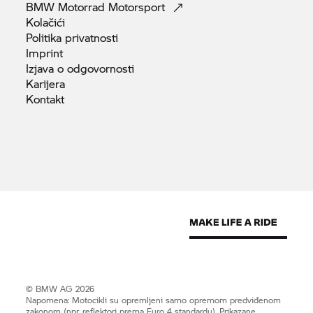
BMW Motorrad
Motorsport
Kolačići
Politika
privatnosti
Imprint
Izjava o
odgovornosti
Karijera
Kontakt
© BMW AG 2026
Napomena: Motocikli su opremljeni samo opremom predviđenom
zakonom (npr. reflektori prema Euro 4 standardu). Prikazane