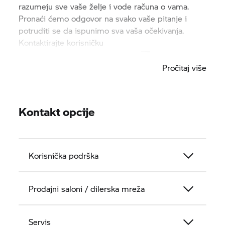
razumeju sve vaše želje i vode računa o vama.
Pronaći ćemo odgovor na svako vaše pitanje i
potruditi se da ispunimo sva vaša očekivanja.
Kontaktirajte korisničku
podršku:
customer.care@bmw.rs
Pročitaj više
Kontakt opcije
Korisnička podrška
Prodajni saloni / dilerska mreža
Servis