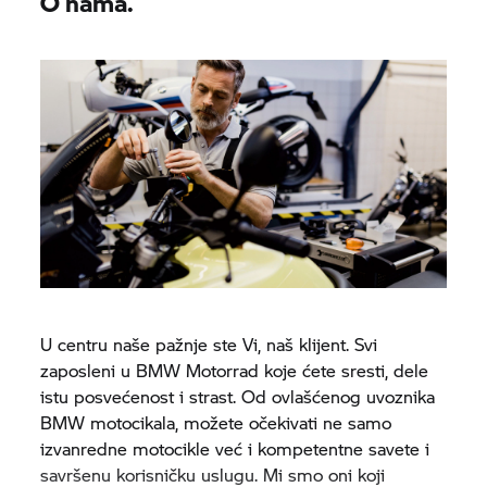
O nama.
U centru naše pažnje ste Vi, naš klijent. Svi
zaposleni u
BMW Motorrad
koje ćete sresti, dele
istu posvećenost i strast. Od ovlašćenog uvoznika
BMW motocikala, možete očekivati ne samo
izvanredne motocikle već i kompetentne savete i
savršenu korisničku uslugu. Mi smo oni koji