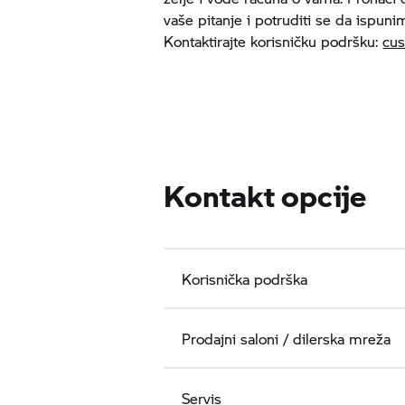
vaše pitanje i potruditi se da ispuni
Kontaktirajte korisničku podršku:
cu
Kontakt opcije
Korisnička podrška
Prodajni saloni / dilerska mreža
Servis