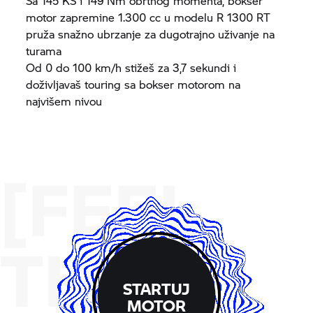
Sa 145 KS i 149 Nm obrtnog momenta, bokser
motor zapremine 1.300 cc u modelu R 1300 RT
pruža snažno ubrzanje za dugotrajno uživanje na
turama
Od 0 do 100 km/h stižeš za 3,7 sekundi i
doživljavaš touring sa bokser motorom na
najvišem nivou
[FEEL
THE
STARTUJ
MOTOR