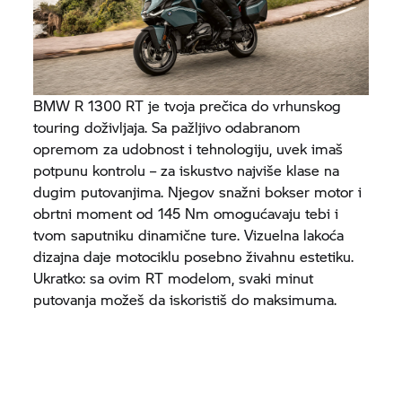
BMW R 1300 RT je tvoja prečica do vrhunskog
touring doživljaja. Sa pažljivo odabranom
opremom za udobnost i tehnologiju, uvek imaš
potpunu kontrolu – za iskustvo najviše klase na
dugim putovanjima. Njegov snažni bokser motor i
obrtni moment od 145 Nm omogućavaju tebi i
tvom saputniku dinamične ture. Vizuelna lakoća
dizajna daje motociklu posebno živahnu estetiku.
Ukratko: sa ovim RT modelom, svaki minut
putovanja možeš da iskoristiš do maksimuma.