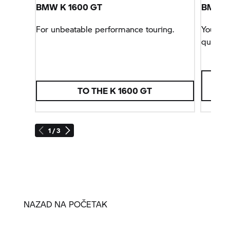
BMW
K 1600 GT
BMW R 
For unbeatable performance touring.
You can
queen o
TO THE
K 1600 GT
1 / 3
NAZAD NA POČETAK