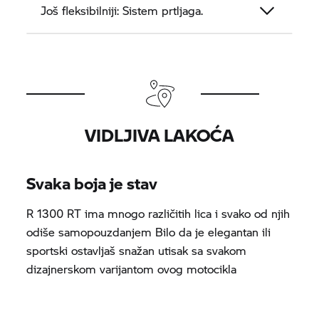
Još fleksibilniji: Sistem prtljaga.
VIDLJIVA LAKOĆA
Svaka boja je stav
R 1300 RT ima mnogo različitih lica i svako od njih
odiše samopouzdanjem Bilo da je elegantan ili
sportski ostavljaš snažan utisak sa svakom
dizajnerskom varijantom ovog motocikla