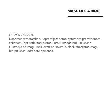
© BMW AG 2026
Napomena: Motocikli su opremljeni samo opremom predviđenom
zakonom (npr. reflektori prema Euro 4 standardu). Prikazane
ilustracije se mogu razlikovati od stvarnih. Na ilustracijama mogu
biti prikazani određeni opcionali.