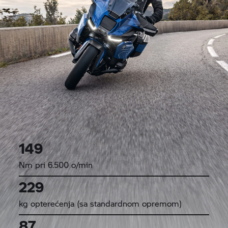
149
Nm pri 6.500 o/min
229
kg opterećenja (sa standardnom opremom)
87