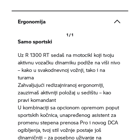
Ergonomija
1 / 1
Samo sportski
Uz R 1300 RT sedaš na motocikl koji tvoju
aktivnu vozačku dinamiku podiže na viši nivo
– kako u svakodnevnoj vožnji, tako i na
turama
Zahvaljujući redizajniranoj ergonomiji,
zauzimaš aktivniji položaj u sedištu – kao
pravi komandant
U kombinaciji sa opcionom opremom poput
sportskih kočnica, unapređenog asistent za
promenu stepena prenosa Pro i novog DCA
ogibljenja, tvoj stil vožnje postaje još
dinamičniji – za posebno uživanje na