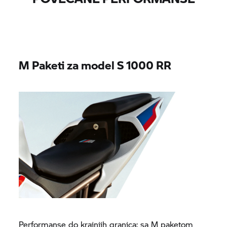
M Paketi za model
S 1000 RR
Performanse do krajnjih granica: sa M paketom