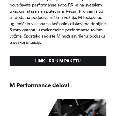
povećavate performanse svog RR -a na svetskim
trkačkim stazama i putevima. Režim Pro vam nudi
tri dodatna podesiva režima vožnje. M točkovi od
ugljeničnih vlakana sa kočionim diskovima debljine
5 mm garantuju maksimalne performanse tokom
vožnje. Sportsko sedište M nudi savršenu podršku
u svakoj situaciji.
LINK - RR U M PAKETU
M Performance delovi