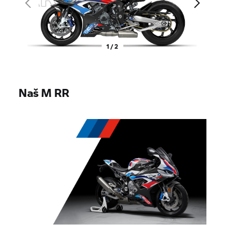
1 / 2
Naš M RR