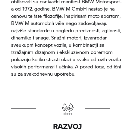
oblikovali su osnivački manifest BMW Motorsport-
a od 1972. godine. BMW M GmbH nastao je na
osnovu te iste filozofije. Inspirisani moto sportom,
BMW M automobili više nego zadovoljavaju
najviše standarde u pogledu preciznosti, agilnosti,
dinamike i snage. Snažni motori, izvanredan
sveukupni koncept vozila, u kombinaciji sa
izražajnim dizajnom i ekskluzivnom opremom
pokazuju koliko strasti ulazi u svako od ovih vozila
visokih performansi i učinka. A pored toga, odlični
su za svakodnevnu upotrebu.
RAZVOJ