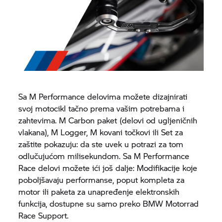
Sa M Performance delovima možete dizajnirati
svoj motocikl tačno prema vašim potrebama i
zahtevima. M Carbon paket (delovi od ugljeničnih
vlakana), M Logger, M kovani točkovi ili Set za
zaštite pokazuju: da ste uvek u potrazi za tom
odlučujućom milisekundom. Sa M Performance
Race delovi možete ići još dalje: Modifikacije koje
poboljšavaju performanse, poput kompleta za
motor ili paketa za unapređenje elektronskih
funkcija, dostupne su samo preko
BMW Motorrad
Race Support.