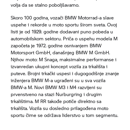
volja da se stalno poboljšavamo.
Skoro 100 godina, vozači
BMW Motorrad-
a slave
uspehe i rekorde u moto sportu širom sveta. Ovoj
listi je od 1929. godine dodavani puno pobeda u
automobilskom sektoru. Priča o uspehu modela M
započeta je 1972. godine osnivanjem BMW
Motorsport GmbH, današnjeg BMW M GmbH.
Njihov moto: M Snaga, maksimalne performanse i
izvanredan ukupni koncept vozila za trkališta i
puteve. Brojni trkački uspesi i dugogodišnje znanje
inženjera BMW M-a ugrađeni su u sva vozila
BMW-a M. Novi BMW M3 i M4 razvijeni su
prvenstveno na stazi Nurburgring i drugim
trkalištima. M RR takođe potiče direktno sa
trkališta. Vozila su dosledno prilagođena moto
sportu čime se održava liderstvo u tom segmentu.