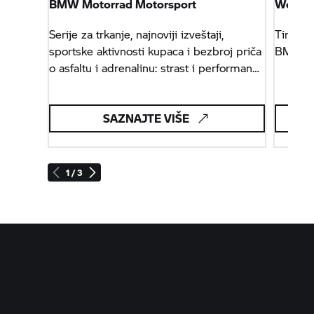
BMW Motorrad
Motorsport
World
Serije za trkanje, najnoviji izveštaji,
Tim, vo
sportske aktivnosti kupaca i bezbroj priča
BMW M
o asfaltu i adrenalinu: strast i performanse
ovde su kao kod kuće.
SAZNAJTE VIŠE
1 / 3