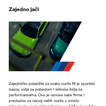
Zajedno jači
Zajedničko polazište za svako vozilo M je sportski
izazov, volja za pobedom i istinska želja za
performansama. Ovo je osnova naše firme i
preduslov za razvoj naših vozila u smislu