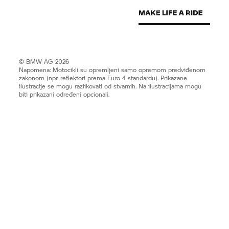
© BMW AG 2026
Napomena: Motocikli su opremljeni samo opremom predviđenom
zakonom (npr. reflektori prema Euro 4 standardu). Prikazane
ilustracije se mogu razlikovati od stvarnih. Na ilustracijama mogu
biti prikazani određeni opcionali.