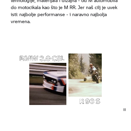
tehnologije, materijala i dizajna - od M automobila
do motocikala kao što je M RR. Jer naš cilj je uvek
isti: najbolje performanse - i naravno najbolja
vremena.