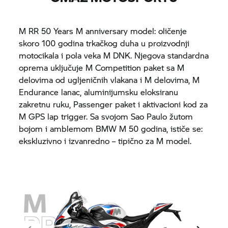
M RR 50 Years M anniversary model: oličenje
skoro 100 godina trkačkog duha u proizvodnji
motocikala i pola veka M DNK. Njegova standardna
oprema uključuje M Competition paket sa M
delovima od ugljeničnih vlakana i M delovima, M
Endurance lanac, aluminijumsku eloksiranu
zakretnu ruku, Passenger paket i aktivacioni kod za
M GPS lap trigger. Sa svojom Sao Paulo žutom
bojom i amblemom BMW M 50 godina, ističe se:
ekskluzivno i izvanredno – tipično za M model.