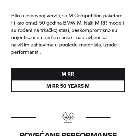
Bilo u osnovnoj verziji, sa M Competition paketom
ili kao omaž 50 godina BMW M. Naši M RR modeli
su rođeni na trkačkoj stazi, beskompromisno su
orijentisani na performanse i napravljeni sa
najvišim zahtevima u pogledu materijala, izrade i
performansi .
M RR
M RR 50 YEARS M
POVEĆANE PERFORMANSE