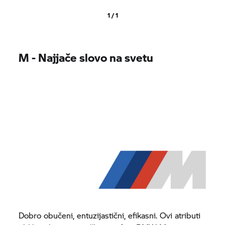
1 / 1
M - Najjače slovo na svetu
Dobro obučeni, entuzijastični, efikasni. Ovi atributi