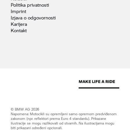
Politika
privatnosti
Imprint
Izjava o
odgovornosti
Karijera
Kontakt
© BMW AG 2026
Napomena: Motocikli su opremljeni samo opremom predviđenom
zakonom (npr. reflektori prema Euro 4 standardu). Prikazane
ilustracije se mogu razlikovati od stvarnih. Na ilustracijama mogu
biti prikazani određeni opcionali.