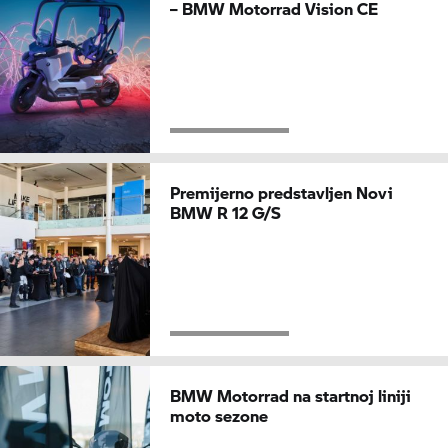
–
BMW Motorrad
Vision CE
Premijerno predstavljen Novi
BMW R 12 G/S
BMW Motorrad
na startnoj liniji
moto sezone