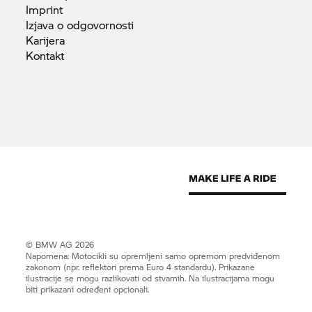
Imprint
Izjava o
odgovornosti
Karijera
Kontakt
© BMW AG 2026
Napomena: Motocikli su opremljeni samo opremom predviđenom
zakonom (npr. reflektori prema Euro 4 standardu). Prikazane
ilustracije se mogu razlikovati od stvarnih. Na ilustracijama mogu
biti prikazani određeni opcionali.