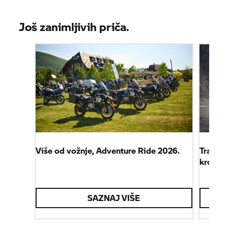
Još zanimljivih priča.
Više od vožnje, Adventure Ride 2026.
TransIt
kroz src
SAZNAJ VIŠE