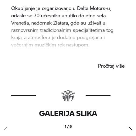
Okupljanje je organizovano u Delta Motors-u,
odakle se 70 učesnika uputilo do etno sela
Vraneša, nadomak Zlatara, gde su uživali u
raznovrsnim tradicionalnim specijalitetima tog
kraja, a atmosfera je dodatno podgrejana i
večernjim muzičkim rok nastupom.
Pogledajte kako smo se proveli!
Pročitaj više
GALERIJA SLIKA
1 / 5