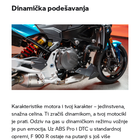
Dinamička podešavanja
Karakteristike motora i tvoj karakter – jedinstvena,
snažna celina. Ti zračiš dinamikom, a tvoj motocikl
je prati. Odziv na gas u dinamičkom režimu vožnje
je pun emocija. Uz ABS Pro i DTC u standardnoj
opremi,
F 900 R
ostaje na putanji s još više