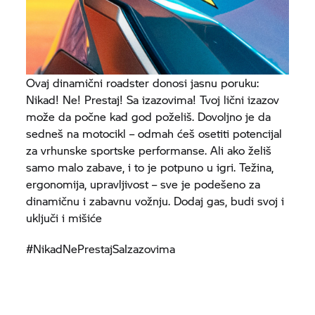
Ovaj dinamični roadster donosi jasnu poruku:
Nikad! Ne! Prestaj! Sa izazovima! Tvoj lični izazov
može da počne kad god poželiš. Dovoljno je da
sedneš na motocikl – odmah ćeš osetiti potencijal
za vrhunske sportske performanse. Ali ako želiš
samo malo zabave, i to je potpuno u igri. Težina,
ergonomija, upravljivost – sve je podešeno za
dinamičnu i zabavnu vožnju. Dodaj gas, budi svoj i
uključi i mišiće
#NikadNePrestajSaIzazovima