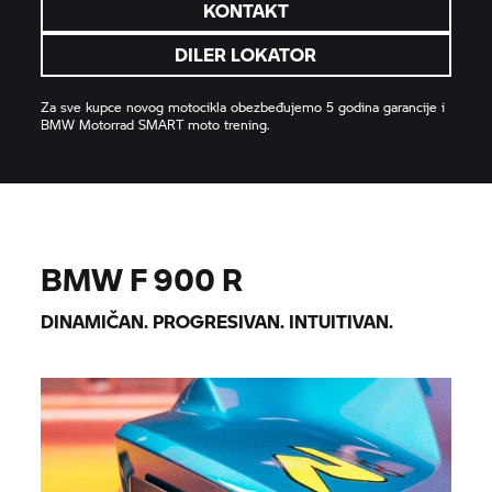
KONTAKT
DILER LOKATOR
Za sve kupce novog motocikla obezbeđujemo 5 godina garancije i
BMW Motorrad
SMART moto trening.
BMW
F 900 R
DINAMIČAN. PROGRESIVAN. INTUITIVAN.