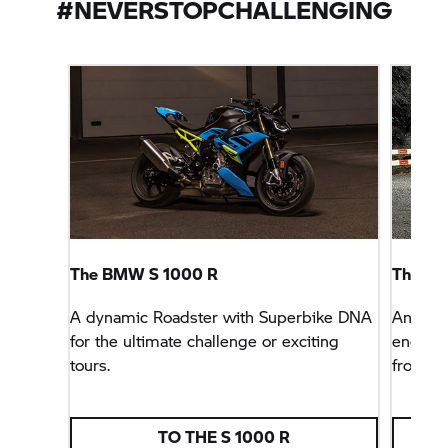
#NEVERSTOPCHALLENGING
The BMW
S 1000 R
The B
A dynamic Roadster with Superbike DNA
An auth
for the ultimate challenge or exciting
engine.
tours.
from
B
TO THE
S 1000 R