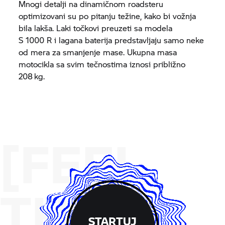
Mnogi detalji na dinamičnom roadsteru
optimizovani su po pitanju težine, kako bi vožnja
bila lakša. Laki točkovi preuzeti sa modela
S 1000 R
i lagana baterija predstavljaju samo neke
od mera za smanjenje mase. Ukupna masa
motocikla sa svim tečnostima iznosi približno
208 kg.
[FEEL
THE
STARTUJ