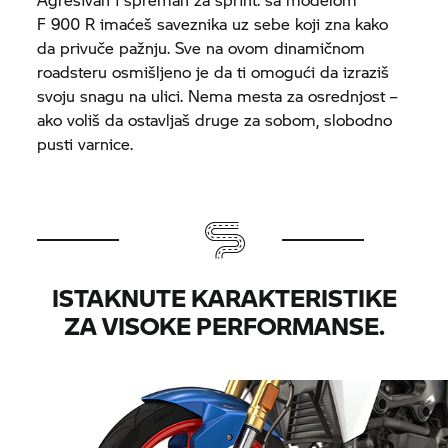
F 900 R
imaćeš saveznika uz sebe koji zna kako
da privuče pažnju. Sve na ovom dinamičnom
roadsteru osmišljeno je da ti omogući da izraziš
svoju snagu na ulici. Nema mesta za osrednjost –
ako voliš da ostavljaš druge za sobom, slobodno
pusti varnice.
ISTAKNUTE KARAKTERISTIKE
ZA VISOKE PERFORMANSE.