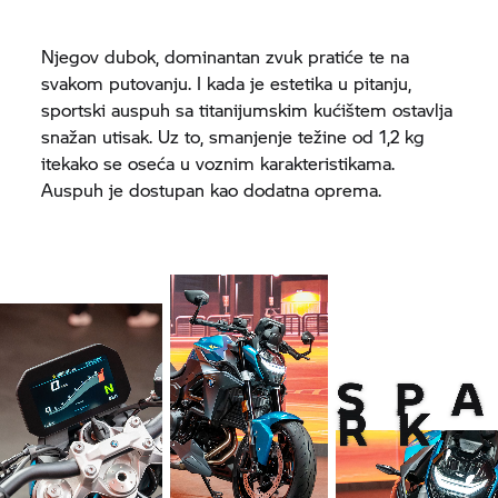
Njegov dubok, dominantan zvuk pratiće te na
svakom putovanju. I kada je estetika u pitanju,
sportski auspuh sa titanijumskim kućištem ostavlja
snažan utisak. Uz to, smanjenje težine od 1,2 kg
itekako se oseća u voznim karakteristikama.
Auspuh je dostupan kao dodatna oprema.