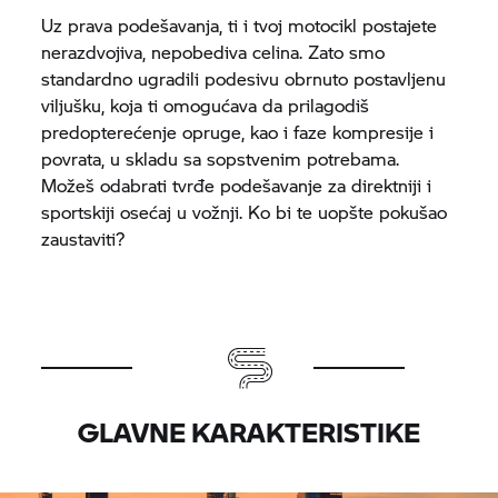
Uz prava podešavanja, ti i tvoj motocikl postajete
nerazdvojiva, nepobediva celina. Zato smo
standardno ugradili podesivu obrnuto postavljenu
viljušku, koja ti omogućava da prilagodiš
predopterećenje opruge, kao i faze kompresije i
povrata, u skladu sa sopstvenim potrebama.
Možeš odabrati tvrđe podešavanje za direktniji i
sportskiji osećaj u vožnji. Ko bi te uopšte pokušao
zaustaviti?
GLAVNE KARAKTERISTIKE