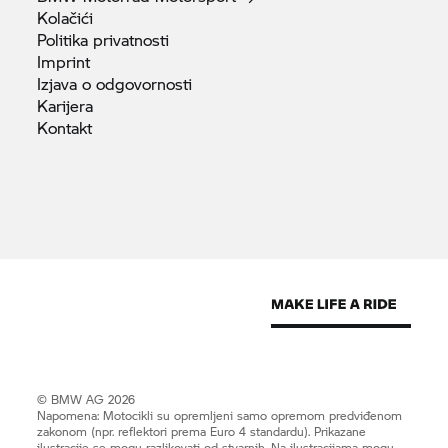
Kolačići
Politika
privatnosti
Imprint
Izjava o
odgovornosti
Karijera
Kontakt
© BMW AG 2026
Napomena: Motocikli su opremljeni samo opremom predviđenom
zakonom (npr. reflektori prema Euro 4 standardu). Prikazane
ilustracije se mogu razlikovati od stvarnih. Na ilustracijama mogu