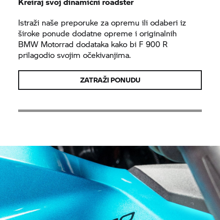
Kreiraj svoj dinamični roadster
Istraži naše preporuke za opremu ili odaberi iz
široke ponude dodatne opreme i originalnih
BMW Motorrad
dodataka kako bi
F 900 R
prilagodio svojim očekivanjima.
ZATRAŽI PONUDU