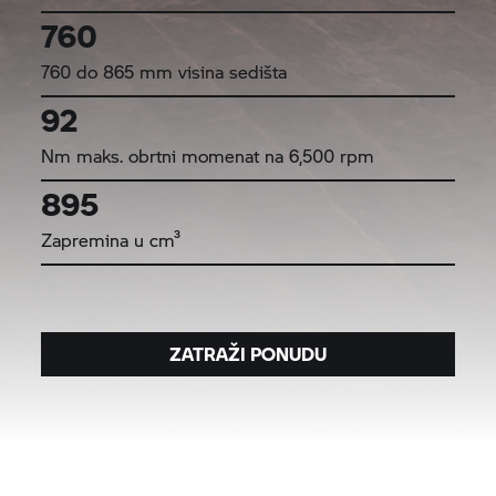
760
760 do 865 mm visina sedišta
92
Nm maks. obrtni momenat na 6,500 rpm
895
Zapremina u cm³
ZATRAŽI PONUDU