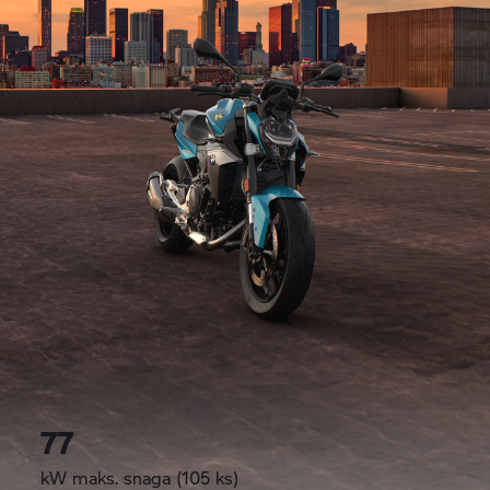
77
kW maks. snaga (105 ks)