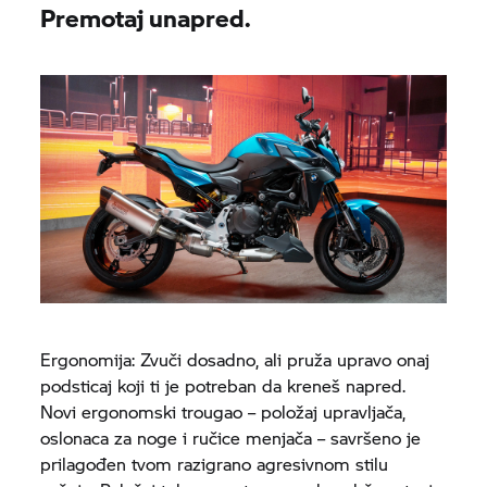
Premotaj unapred.
Ergonomija: Zvuči dosadno, ali pruža upravo onaj
podsticaj koji ti je potreban da kreneš napred.
Novi ergonomski trougao – položaj upravljača,
oslonaca za noge i ručice menjača – savršeno je
prilagođen tvom razigrano agresivnom stilu