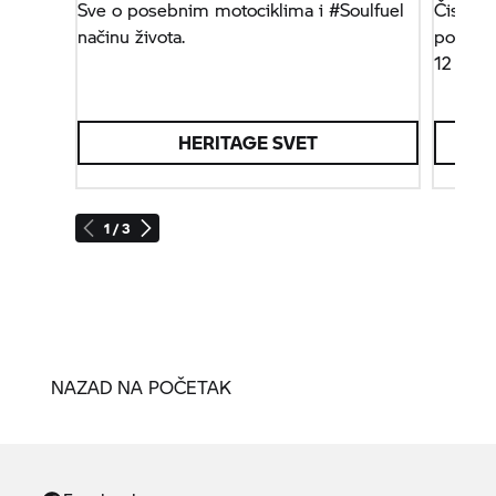
Sve o posebnim motociklima i #Soulfuel
Čista #
načinu života.
pozorni
12 nineT
HERITAGE SVET
1 / 3
NAZAD NA POČETAK