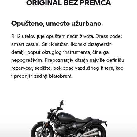
ORIGINAL BEZ PREMCA
Opušteno, umesto užurbano.
R 12 utelovljuje opušteni način života. Dress code:
smart casual. Stil: klasičan. Ikonski dizajnerski
detalji, poput okruglog instrumenta, čine ga
nepogrešivim. Prepoznatljiv dizajn najviše definišu
rezervoar, sedište, poklopac vazdušnog filtera, kao
i prednji i zadnji blatobrani.