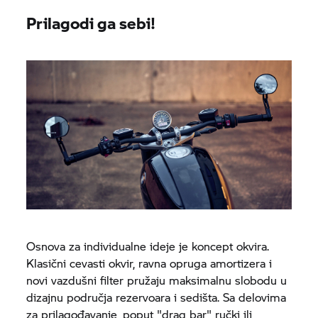
Prilagodi ga sebi!
Osnova za individualne ideje je koncept okvira.
Klasični cevasti okvir, ravna opruga amortizera i
novi vazdušni filter pružaju maksimalnu slobodu u
dizajnu područja rezervoara i sedišta. Sa delovima
za prilagođavanje, poput "drag bar" ručki ili