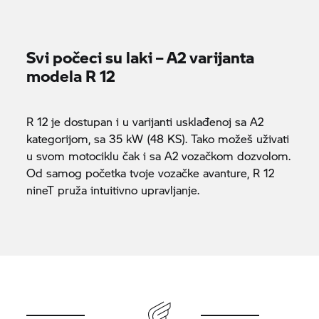
Svi počeci su laki – A2 varijanta
modela R 12
R 12 je dostupan i u varijanti usklađenoj sa A2
kategorijom, sa 35 kW (48 KS). Tako možeš uživati
u svom motociklu čak i sa A2 vozačkom dozvolom.
Od samog početka tvoje vozačke avanture, R 12
nineT pruža intuitivno upravljanje.