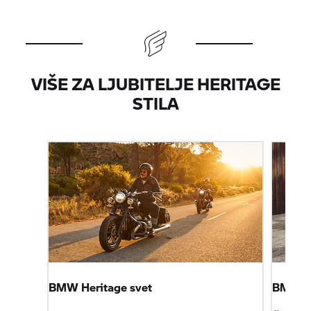
VIŠE ZA LJUBITELJE HERITAGE
STILA
BMW Heritage svet
BMW R 