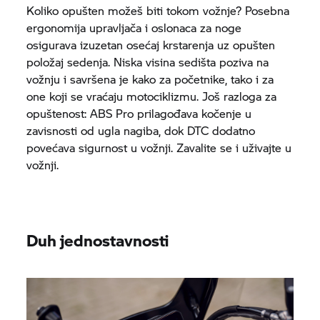
Koliko opušten možeš biti tokom vožnje? Posebna
ergonomija upravljača i oslonaca za noge
osigurava izuzetan osećaj krstarenja uz opušten
položaj sedenja. Niska visina sedišta poziva na
vožnju i savršena je kako za početnike, tako i za
one koji se vraćaju motociklizmu. Još razloga za
opuštenost: ABS Pro prilagođava kočenje u
zavisnosti od ugla nagiba, dok DTC dodatno
povećava sigurnost u vožnji. Zavalite se i uživajte u
vožnji.
Duh jednostavnosti