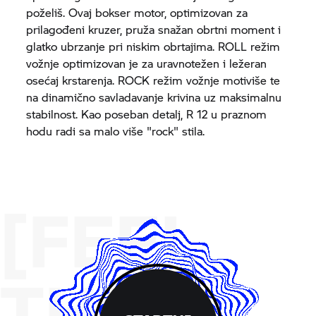
poželiš. Ovaj bokser motor, optimizovan za
prilagođeni kruzer, pruža snažan obrtni moment i
glatko ubrzanje pri niskim obrtajima. ROLL režim
vožnje optimizovan je za uravnotežen i ležeran
osećaj krstarenja. ROCK režim vožnje motiviše te
na dinamično savladavanje krivina uz maksimalnu
stabilnost. Kao poseban detalj, R 12 u praznom
hodu radi sa malo više "rock" stila.
[FEEL
THE