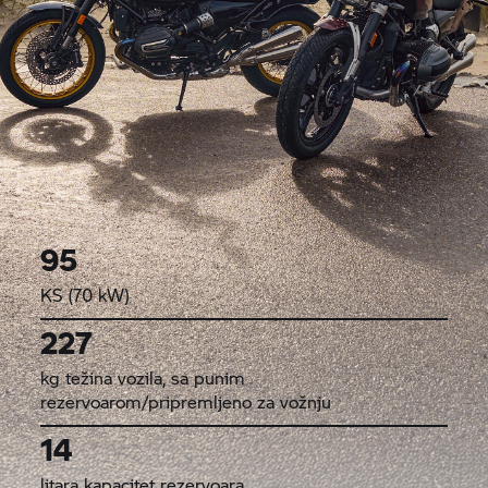
95
KS (70 kW)
227
kg težina vozila, sa punim
rezervoarom/pripremljeno za vožnju
14
litara kapacitet rezervoara