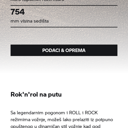
754
mm visina sedišta
PODACI & OPREMA
Rok'n'rol na putu
Sa legendarnim pogonom i ROLL i ROCK
režimima vožnje, možeš lako prelaziti iz potpuno
opuštenog u dinamičan stil vožnje kad god