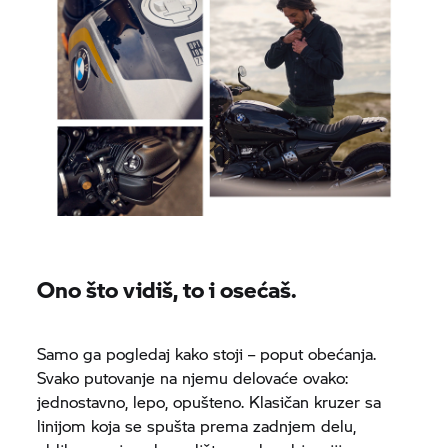
Ono što vidiš, to i osećaš.
Samo ga pogledaj kako stoji – poput obećanja.
Svako putovanje na njemu delovaće ovako:
jednostavno, lepo, opušteno. Klasičan kruzer sa
linijom koja se spušta prema zadnjem delu,