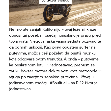
[PLAY VIDEO]
Ne morate sanjati Kaliforniju – ovaj ležerni kruzer
donosi taj poseban osećaj nonšalancije pravo pred
tvoja vrata. Njegova niska visina sedišta pozivaju te
da odmah uskočiš. Kao pravi opušteni surfer na
putevima, možda ćeš poželeti da pustiš muziku
koja odgovara ovom trenutku. A onda – putovanje
ka beskrajnom letu. Ili, jednostavno, prepusti se
zvuku bokser motora dok te vozi kroz metropole ili
vijuga po zavojitim seoskim putevima. Uživaj u
jedinstvenom osećaju #Soulfuel – sa R 12 život je
jednostavan.