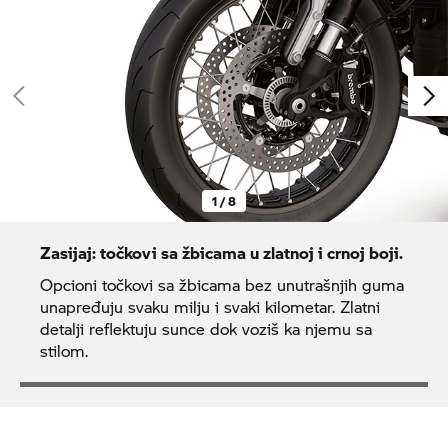
1 / 8
Zasijaj: točkovi sa žbicama u zlatnoj i crnoj boji.
Opcioni točkovi sa žbicama bez unutrašnjih guma
unapređuju svaku milju i svaki kilometar. Zlatni
detalji reflektuju sunce dok voziš ka njemu sa
stilom.