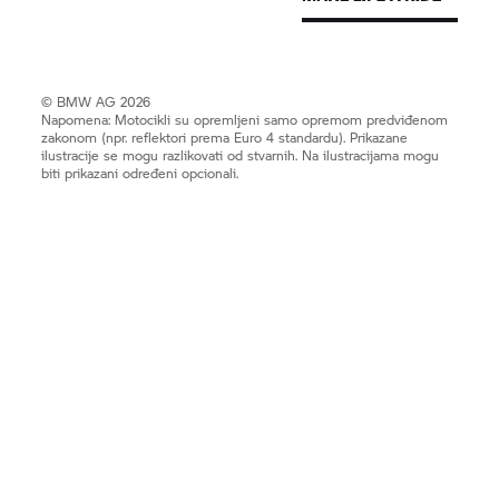
© BMW AG 2026
Napomena: Motocikli su opremljeni samo opremom predviđenom
zakonom (npr. reflektori prema Euro 4 standardu). Prikazane
ilustracije se mogu razlikovati od stvarnih. Na ilustracijama mogu
biti prikazani određeni opcionali.