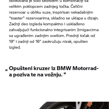
oblikovana je solo sedištem u kombinaciji sa
velikim poklopcem zadnjeg točka. Čelični
rezervoar u obliku suze, inspirisan nekadašnjim
"toaster" rezervoarima, skladno se uklapa u dizajn.
Zadnji deo izgleda kompaktno i usklađeno
zahvaljujući funkcionalno integrisanim žmigavcima
sa ugrađenim zadnjim svetlom. Prednji točak od
19" i zadnji od 16" zaokružuju nizak, opušten
izgled.
„
Opušteni kruzer iz
BMW Motorrad-
a poziva te na vožnju.
”