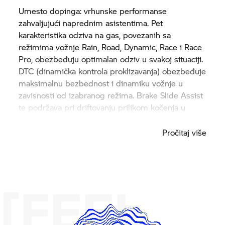
Umesto dopinga: vrhunske performanse
zahvaljujući naprednim asistentima. Pet
karakteristika odziva na gas, povezanih sa
režimima vožnje Rain, Road, Dynamic, Race i Race
Pro, obezbeđuju optimalan odziv u svakoj situaciji.
DTC (dinamička kontrola proklizavanja) obezbeđuje
maksimalnu bezbednost i dinamiku vožnje u
zavisnosti od izabranog režima. Brake Slide Assist
te podržava pri driftovanju prilikom kočenja u
krivinama.
Pročitaj više
[FEEL