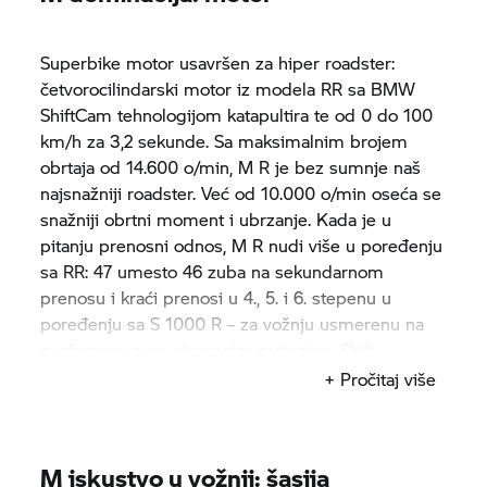
Superbike motor usavršen za hiper roadster:
četvorocilindarski motor iz modela RR sa BMW
ShiftCam tehnologijom katapultira te od 0 do 100
km/h za 3,2 sekunde. Sa maksimalnim brojem
obrtaja od 14.600 o/min, M R je bez sumnje naš
najsnažniji roadster. Već od 10.000 o/min oseća se
snažniji obrtni moment i ubrzanje. Kada je u
pitanju prenosni odnos, M R nudi više u poređenju
sa RR: 47 umesto 46 zuba na sekundarnom
prenosu i kraći prenosi u 4., 5. i 6. stepenu u
poređenju sa
S 1000 R
– za vožnju usmerenu na
performanse na otvorenim putevima. Shift
Assistant Pro omogućava brzo prebacivanje brzina
+ Pročitaj više
naviše i naniže. Bogat zvuk iz titanijumskog
zadnjeg auspuha dodatno naglašava ovaj utisak.
M iskustvo u vožnji: šasija