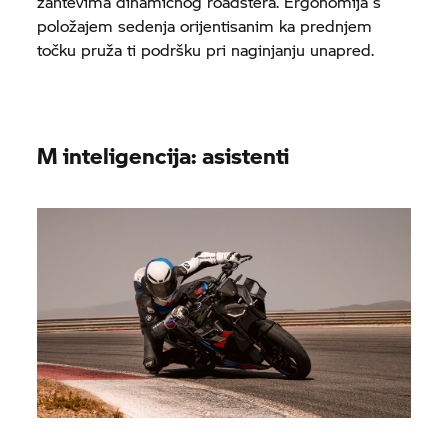
zahtevima dinamičnog roadstera. Ergonomija s
položajem sedenja orijentisanim ka prednjem
točku pruža ti podršku pri naginjanju unapred.
M inteligencija: asistenti