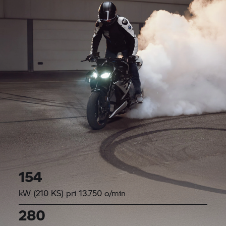
154
kW (210 KS) pri 13.750 o/min
280