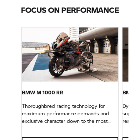
FOCUS ON PERFORMANCE
BMW
M 1000 RR
BMW
S
Thoroughbred racing technology for
Dynamic
maximum performance demands and
superbi
exclusive character down to the most
ready f
minute detail.