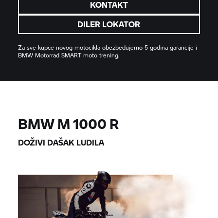
KONTAKT
DILER LOKATOR
Za sve kupce novog motocikla obezbeđujemo 5 godina garancije i
BMW Motorrad
SMART moto trening.
BMW M 1000 R
DOŽIVI DAŠAK LUDILA