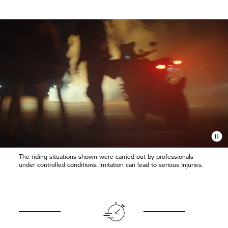
The riding situations shown were carried out by professionals
under controlled conditions. Imitation can lead to serious injuries.