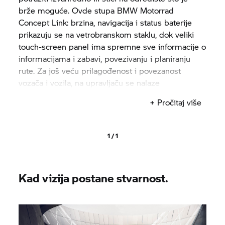
brže moguće. Ovde stupa
BMW Motorrad
Concept Link: brzina, navigacija i status baterije
prikazuju se na vetrobranskom staklu, dok veliki
touch-screen panel ima spremne sve informacije o
informacijama i zabavi, povezivanju i planiranju
rute. Za još veću prilagođenost i povezanost
vozača i vozila, na upravljaču se nalaze
pojedinačne prečice.
+ Pročitaj više
1 / 1
Kad vizija postane stvarnost.