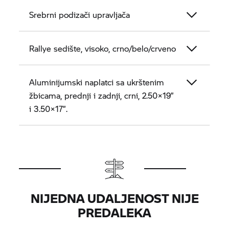
Srebrni podizači upravljača
Rallye sedište, visoko, crno/belo/crveno
Aluminijumski naplatci sa ukrštenim
žbicama, prednji i zadnji, crni, 2.50×19”
i 3.50×17”.
NIJEDNA UDALJENOST NIJE
PREDALEKA