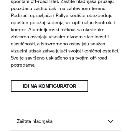
spontani off-road izlet. Zaštite hladnjaka pružaju
pouzdanu zaštitu čak i na zahtevnom terenu.
Podizači upravljača i Rallye sedište obezbeđuju
opušten položaj sedenja, uz optimalnu kontrolu i
komfor. Aluminijumski točkovi sa ukrštenim
žbicama osvajaju visokim nivoom stabilnosti i
elastičnosti, a istovremeno ostavljaju snažan
vizuelni utisak zahvaljujući svojoj ikoničnoj estetici.
Sve je savršeno usklađeno sa tvojim off-road
potrebama.
IDI NA KONFIGURATOR
Zaštita hladnjaka