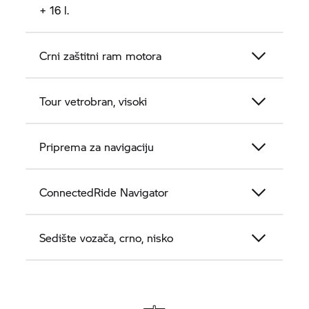
+ 16 l.
Crni zaštitni ram motora
Tour vetrobran, visoki
Priprema za navigaciju
ConnectedRide Navigator
Sedište vozača, crno, nisko