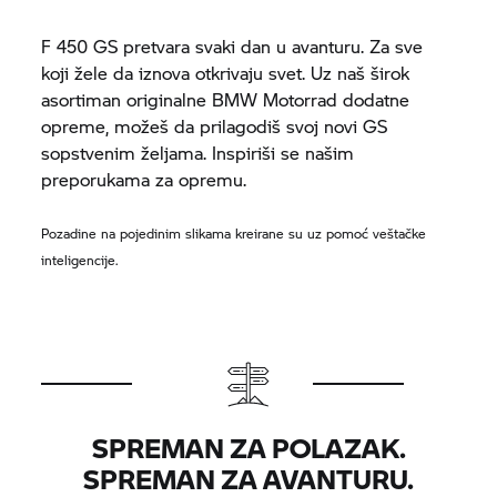
F 450 GS pretvara svaki dan u avanturu. Za sve
koji žele da iznova otkrivaju svet. Uz naš širok
asortiman originalne
BMW Motorrad
dodatne
opreme, možeš da prilagodiš svoj novi GS
sopstvenim željama. Inspiriši se našim
preporukama za opremu.
Pozadine na pojedinim slikama kreirane su uz pomoć veštačke
inteligencije.
SPREMAN ZA POLAZAK.
SPREMAN ZA AVANTURU.