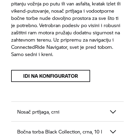
pitanju vožnja po putu ili van asfalta, kratak izlet ili
vikend-putovanje, nosač prtljaga i vodootporne
bočne torbe nude dovoljno prostora za sve što ti
je potrebno. Vetrobran podesiv po visini i robusni
zaštitni ram motora pružaju dodatnu sigurnost na
zahtevnom terenu. Uz pripremu za navigaciju i
ConnectedRide Navigator, svet je pred tobom.
Samo sedni i kreni.
IDI NA KONFIGURATOR
Nosač prtljaga, crni
Bočna torba Black Collection, crna, 10 l