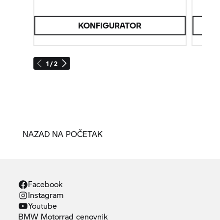
odlučiš kakve avanture želiš da doživiš.
KONFIGURATOR
O
1 / 2
NAZAD NA POČETAK
Facebook
Instagram
Youtube
BMW Motorrad
cenovnik