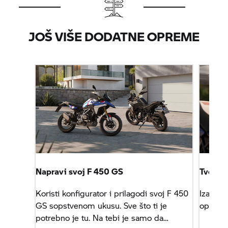
JOŠ VIŠE DODATNE OPREME
Napravi svoj F 450 GS
Tvoje i
Koristi konfigurator i prilagodi svoj F 450
Izaberi
GS sopstvenom ukusu. Sve što ti je
opreme 
potrebno je tu. Na tebi je samo da